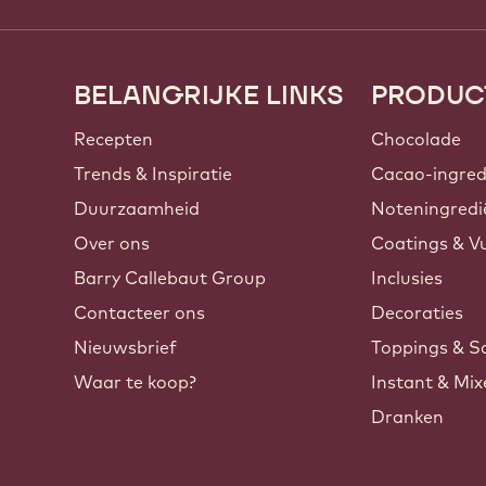
BELANGRIJKE LINKS
PRODUC
Footer
Callebaut
Recepten
Chocolade
Trends & Inspiratie
Cacao-ingred
Duurzaamheid
Noteningredi
Over ons
Coatings & Vu
Barry Callebaut Group
Inclusies
Contacteer ons
Decoraties
Nieuwsbrief
Toppings & S
Waar te koop?
Instant & Mi
Dranken