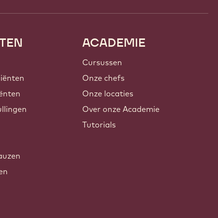
TEN
ACADEMIE
Cursussen
iënten
Onze chefs
ënten
Onze locaties
llingen
Over onze Academie
Tutorials
auzen
xen