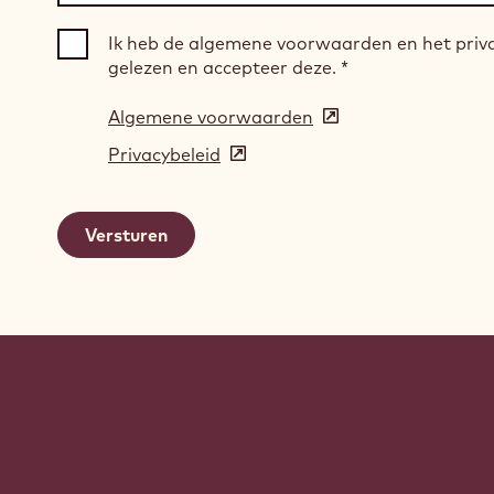
Ik heb de algemene voorwaarden en het priv
gelezen en accepteer deze.
*
Algemene voorwaarden
(opens
in
Privacybeleid
(opens
a
in
new
a
window)
new
window)
Website
info