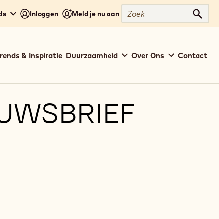
Zoek
ds
Inloggen
Meld je nu aan
Zoek
rends & Inspiratie
Duurzaamheid
Over Ons
Contact
EUWSBRIEF