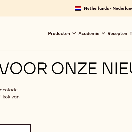
Netherlands - Nederlan
Main
Producten
Academie
Recepten
T
navigation
Callebaut
 VOOR ONZE NI
hocolade-
f-kok van