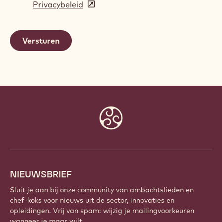
Privacybeleid
(opens
a
in
new
a
window)
new
window)
Website
info
NIEUWSBRIEF
Sluit je aan bij onze community van ambachtslieden en
chef-koks voor nieuws uit de sector, innovaties en
opleidingen. Vrij van spam: wijzig je mailingvoorkeuren
wanneer je maar wilt.