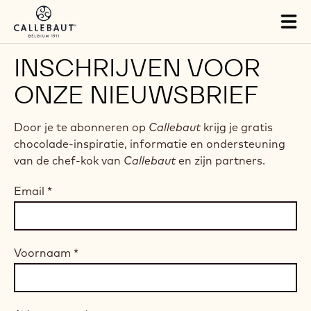
Skip to main content
Tog
mai
nav
INSCHRIJVEN VOOR
ONZE NIEUWSBRIEF
Door je te abonneren op
Callebaut
krijg je gratis
chocolade-inspiratie, informatie en ondersteuning
van de chef-kok van
Callebaut
en zijn partners.
Email
*
Voornaam
*