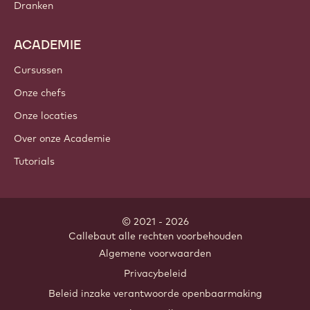
Dranken
ACADEMIE
Cursussen
Onze chefs
Onze locaties
Over onze Academie
Tutorials
© 2021 - 2026
Callebaut
.
alle rechten voorbehouden
Footer
Algemene voorwaarden
-
Privacybeleid
meta
Beleid inzake verantwoorde openbaarmaking
navigation