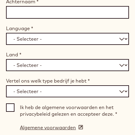
Achternaam
*
Language
*
Land
*
Vertel ons welk type bedrijf je hebt
*
Ik heb de algemene voorwaarden en het
privacybeleid gelezen en accepteer deze.
*
Algemene voorwaarden
(opens
in