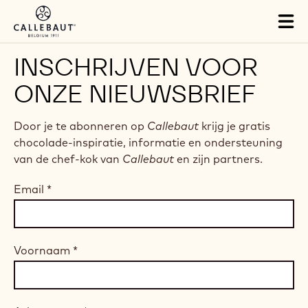
Skip to main content
Tog
mai
nav
INSCHRIJVEN VOOR
ONZE NIEUWSBRIEF
Door je te abonneren op
Callebaut
krijg je gratis
chocolade-inspiratie, informatie en ondersteuning
van de chef-kok van
Callebaut
en zijn partners.
Email
*
Voornaam
*