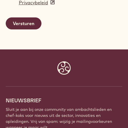
Privacybeleid
(opens
a
in
new
a
window)
new
window)
Website
info
NIEUWSBRIEF
Sluit je aan bij onze community van ambachtslieden en
chef-koks voor nieuws uit de sector, innovaties en
opleidingen. Vrij van spam: wijzig je mailingvoorkeuren
wanneer je maar wilt.