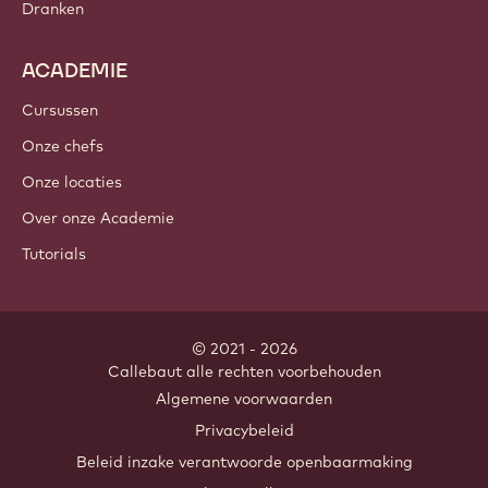
Dranken
ACADEMIE
Cursussen
Onze chefs
Onze locaties
Over onze Academie
Tutorials
© 2021 - 2026
Callebaut
.
alle rechten voorbehouden
Footer
Algemene voorwaarden
-
Privacybeleid
meta
Beleid inzake verantwoorde openbaarmaking
navigation