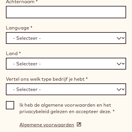
Achternaam
*
Language
*
Land
*
Vertel ons welk type bedrijf je hebt
*
Ik heb de algemene voorwaarden en het
privacybeleid gelezen en accepteer deze.
*
Algemene voorwaarden
(opens
in