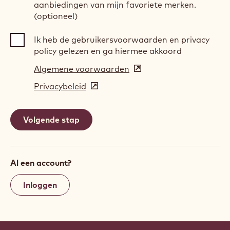
aanbiedingen van mijn favoriete merken.
(optioneel)
Ik heb de gebruikersvoorwaarden en privacy
policy gelezen en ga hiermee akkoord
Algemene voorwaarden
(opens
in
Privacybeleid
(opens
a
in
new
a
window)
new
window)
Al een account?
Inloggen