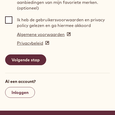
aanbiedingen van mijn favoriete merken.
(optioneel)
Ik heb de gebruikersvoorwaarden en privacy
policy gelezen en ga hiermee akkoord
Algemene voorwaarden
(opens
in
Privacybeleid
(opens
a
in
new
a
window)
new
window)
Al een account?
Inloggen