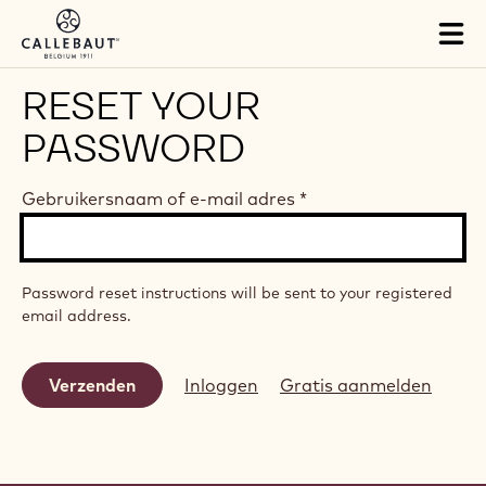
Skip to main content
Tog
mai
nav
RESET YOUR
PASSWORD
Gebruikersnaam of e-mail adres
*
Password reset instructions will be sent to your registered
email address.
Inloggen
Gratis aanmelden