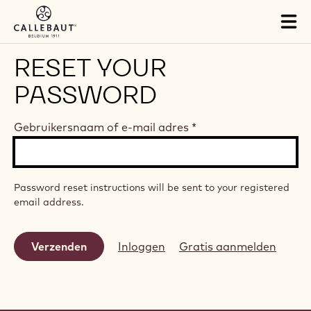
Skip to main content
Tog
mai
nav
RESET YOUR
PASSWORD
Gebruikersnaam of e-mail adres
*
Password reset instructions will be sent to your registered
email address.
Inloggen
Gratis aanmelden