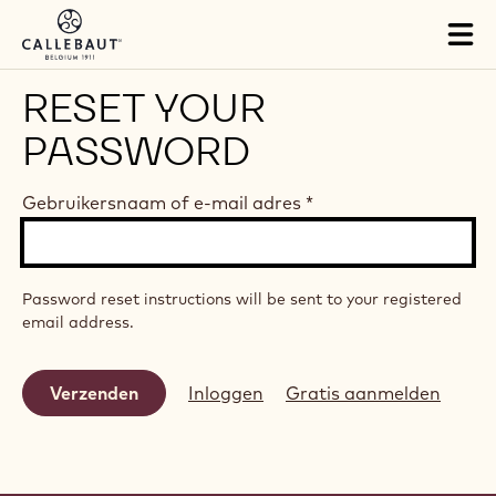
Skip to main content
Tog
mai
nav
RESET YOUR
PASSWORD
Gebruikersnaam of e-mail adres
*
Password reset instructions will be sent to your registered
email address.
Inloggen
Gratis aanmelden