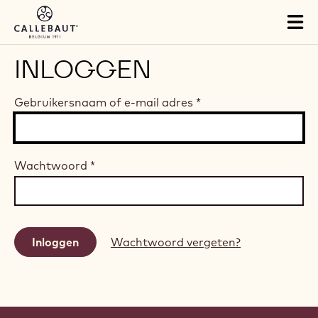
Skip to main content
Tog
mai
nav
INLOGGEN
Gebruikersnaam of e-mail adres
*
Wachtwoord
*
Wachtwoord vergeten?