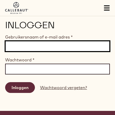
Skip to main content
Tog
mai
nav
INLOGGEN
Gebruikersnaam of e-mail adres
*
Wachtwoord
*
Wachtwoord vergeten?