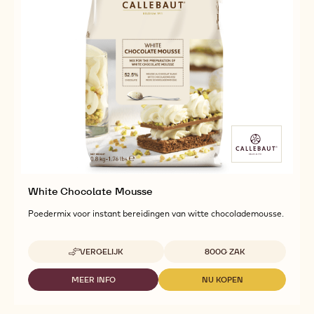
White Chocolate Mousse
Poedermix voor instant bereidingen van witte chocolademousse.
Beschikbare maten
VERGELIJK
800G ZAK
-
WHITE
CHOCOLATE
MEER INFO
NU KOPEN
-
-
MOUSSE
WHITE
WHITE
CHOCOLATE
CHOCOLATE