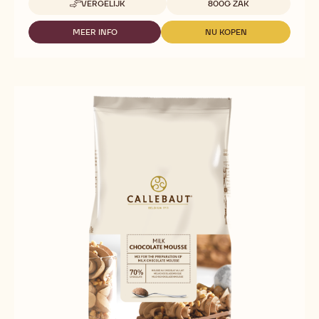
VERGELIJK
800G ZAK
-
DARK
CHOCOLATE
MEER INFO
NU KOPEN
-
-
MOUSSE
DARK
DARK
CHOCOLATE
CHOCOLATE
MOUSSE
MOUSSE