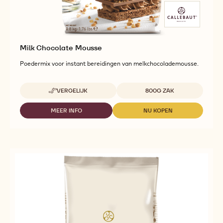
Milk Chocolate Mousse
Poedermix voor instant bereidingen van melkchocolademousse.
Beschikbare maten
VERGELIJK
800G ZAK
-
MILK
CHOCOLATE
MEER INFO
NU KOPEN
-
-
MOUSSE
MILK
MILK
CHOCOLATE
CHOCOLATE
MOUSSE
MOUSSE