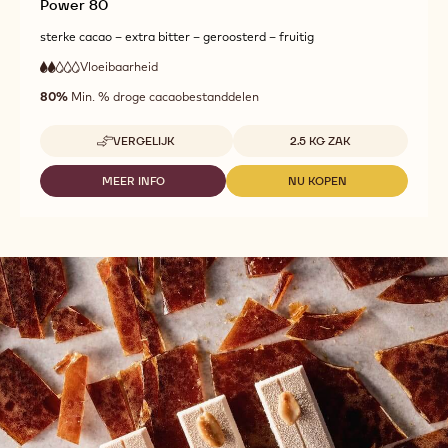
Power 80
sterke cacao – extra bitter – geroosterd – fruitig
Vloeibaarheid
:
2
2
lage
out
80%
Min. % droge cacaobestanddelen
vloeibaarheid
of
5
Beschikbare maten
VERGELIJK
2.5 KG ZAK
-
POWER
80
MEER INFO
NU KOPEN
-
-
POWER
POWER
80
80