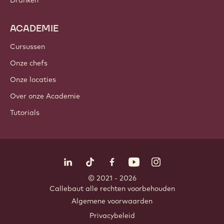
ACADEMIE
Cursussen
Onze chefs
Onze locaties
Over onze Academie
Tutorials
Volg ons
LinkedIn
TikTok
Opens in a new window.
Opens in a new window.
Facebook
YouTube
Opens in a new window
Instagram
Opens in a new w
Opens in
© 2021 - 2026
Callebaut
.
alle rechten voorbehouden
Footer
Algemene voorwaarden
-
Privacybeleid
meta