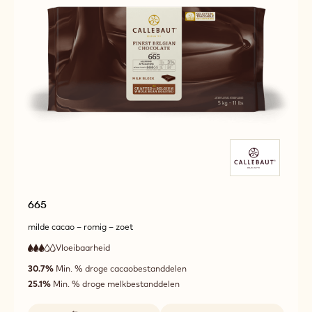
Beschikbare maten
VERGELIJK
5KG BLOK
-
60-
40-
MEER INFO
-
41
60-
40-
41