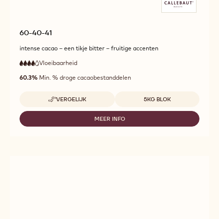
60-40-41
intense cacao – een tikje bitter – fruitige accenten
Vloeibaarheid
:
4
4
hoge
out
60.3%
Min. % droge cacaobestanddelen
vloeibaarheid
of
5