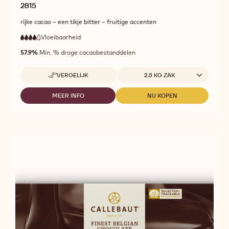
2815
rijke cacao – een tikje bitter – fruitige accenten
Vloeibaarheid
:
4
4
hoge
out
57.9%
Min. % droge cacaobestanddelen
vloeibaarheid
of
5
Beschikbare maten
VERGELIJK
2.5 KG ZAK
-
2815
MEER INFO
NU KOPEN
-
-