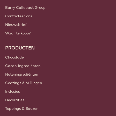
Meld je nu aan
Belgium - Nederlands
BELANGRIJKE LINKS
Footer
Callebaut
Recepten
Trends & Inspiratie
Duurzaamheid
Over ons
Barry Callebaut Group
Contacteer ons
Nieuwsbrief
Waar te koop?
PRODUCTEN