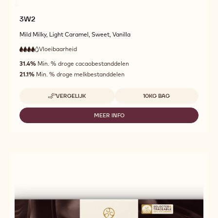
3W2
Mild Milky, Light Caramel, Sweet, Vanilla
Vloeibaarheid
:
4
4
hoge
out
31.4%
Min. % droge cacaobestanddelen
vloeibaarheid
of
21.1%
Min. % droge melkbestanddelen
5
Beschikbare maten