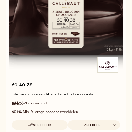
VERGELIJK
10KG BAG
-
3W2
MEER INFO
-
3W2