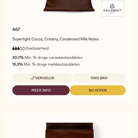
667
Superlight Cocoa, Creamy, Condensed Milk Notes
Vloeibaarheid
:
3
3
gemiddelde
out
30.7%
Min. % droge cacaobestanddelen
vloeibaarheid