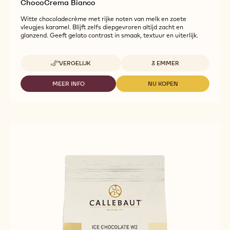
ChocoCrema Bianco
Witte chocoladecrème met rijke noten van melk en zoete
vleugjes karamel. Blijft zelfs diepgevroren altijd zacht en
glanzend. Geeft gelato contrast in smaak, textuur en uiterlijk.
Beschikbare maten
VERGELIJK
3 EMMER
-
CHOCOCREMA
BIANCO
MEER INFO
NU KOPEN
-
-
CHOCOCREMA
CHOCOCREMA
BIANCO
BIANCO