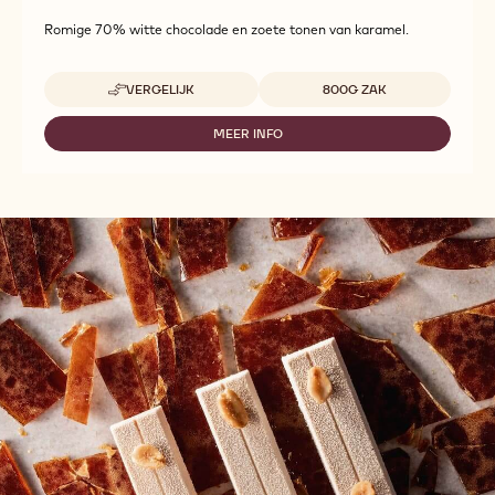
Romige 70% witte chocolade en zoete tonen van karamel.
Beschikbare maten
VERGELIJK
800G ZAK
-
CHOCOGELATO
BIANCO
MEER INFO
-
CHOCOGELATO
BIANCO