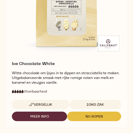
Ice Chocolate White
Witte chocolade om ijsjes in te dippen en stracciatella te maken.
Uitgebalanceerde smaak met rijke romige noten van melk en
karamel en vleugjes vanille.
Vloeibaarheid
:
5
5
zeer
out
hoge
Beschikbare maten
VERGELIJK
2.5KG ZAK
of
vloeibaarheid
-
5
ICE
CHOCOLATE
MEER INFO
NU KOPEN
-
-
WHITE
ICE
ICE
CHOCOLATE
CHOCOLATE
WHITE
WHITE