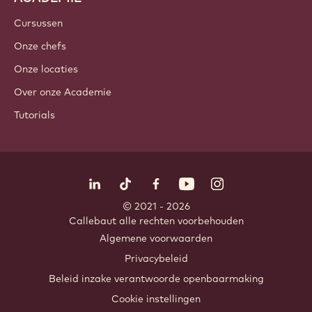
Cursussen
Onze chefs
Onze locaties
Over onze Academie
Tutorials
Volg ons
LinkedIn
TikTok
Opens in a new window.
Opens in a new window.
Facebook
YouTube
Opens in a new window
Instagram
Opens in a new w
Opens in
© 2021 - 2026
Callebaut
.
alle rechten voorbehouden
Footer
Algemene voorwaarden
-
Privacybeleid
meta
Beleid inzake verantwoorde openbaarmaking
navigation
Cookie instellingen