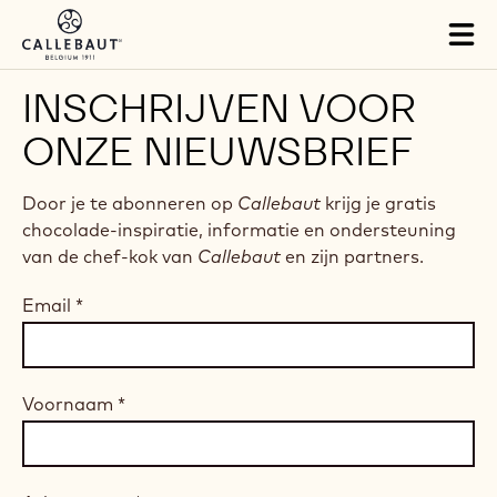
Skip to main content
Tog
mai
nav
INSCHRIJVEN VOOR
ONZE NIEUWSBRIEF
Door je te abonneren op
Callebaut
krijg je gratis
chocolade-inspiratie, informatie en ondersteuning
van de chef-kok van
Callebaut
en zijn partners.
Email
*
Voornaam
*