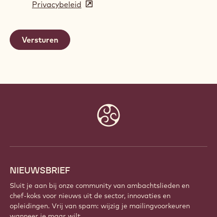
Privacybeleid
(opens
a
in
new
a
window)
new
window)
Website
info
NIEUWSBRIEF
Sluit je aan bij onze community van ambachtslieden en
chef-koks voor nieuws uit de sector, innovaties en
opleidingen. Vrij van spam: wijzig je mailingvoorkeuren
wanneer je maar wilt.