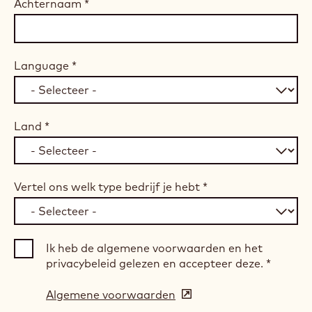
Achternaam
*
Language
*
Land
*
Vertel ons welk type bedrijf je hebt
*
Ik heb de algemene voorwaarden en het
privacybeleid gelezen en accepteer deze.
*
Algemene voorwaarden
(opens
in