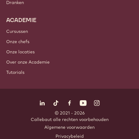
Dranken
ACADEMIE
Cursussen
Onze chefs
Onze locaties
Over onze Academie
Tutorials
Volg ons
LinkedIn
TikTok
Opens in a new window.
Opens in a new window.
Facebook
YouTube
Opens in a new window
Instagram
Opens in a new w
Opens in
© 2021 - 2026
Callebaut
.
alle rechten voorbehouden
Footer
Algemene voorwaarden
-
Privacybeleid