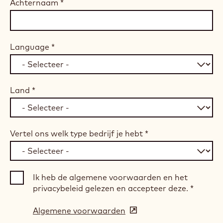
Achternaam
*
Language
*
Land
*
Vertel ons welk type bedrijf je hebt
*
Ik heb de algemene voorwaarden en het
privacybeleid gelezen en accepteer deze.
*
Algemene voorwaarden
(opens
in