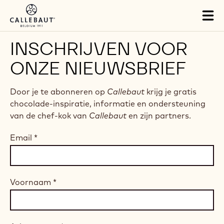
Skip to main content
Tog
mai
nav
INSCHRIJVEN VOOR
ONZE NIEUWSBRIEF
Door je te abonneren op
Callebaut
krijg je gratis
chocolade-inspiratie, informatie en ondersteuning
van de chef-kok van
Callebaut
en zijn partners.
Email
*
Voornaam
*