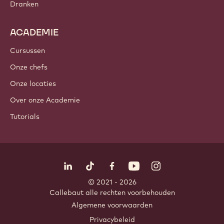
Dranken
ACADEMIE
Cursussen
Onze chefs
Onze locaties
Over onze Academie
Tutorials
Volg ons
LinkedIn
TikTok
Opens in a new window.
Opens in a new window.
Facebook
YouTube
Opens in a new window
Instagram
Opens in a new w
Opens in
© 2021 - 2026
Callebaut
.
alle rechten voorbehouden
Footer
Algemene voorwaarden
-
Privacybeleid