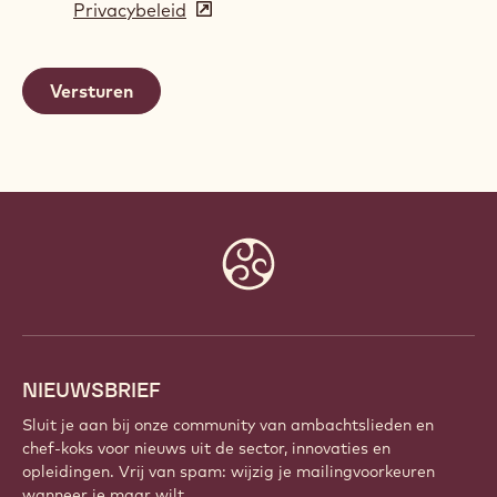
Privacybeleid
(opens
a
in
new
a
window)
new
window)
Website
info
NIEUWSBRIEF
Sluit je aan bij onze community van ambachtslieden en
chef-koks voor nieuws uit de sector, innovaties en
opleidingen. Vrij van spam: wijzig je mailingvoorkeuren
wanneer je maar wilt.