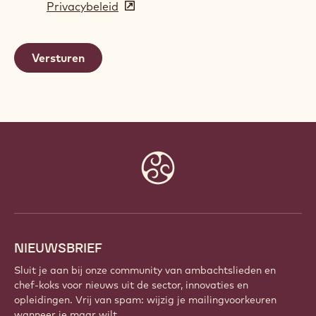
Privacybeleid
(opens
a
in
new
a
window)
new
window)
Website
info
NIEUWSBRIEF
Sluit je aan bij onze community van ambachtslieden en
chef-koks voor nieuws uit de sector, innovaties en
opleidingen. Vrij van spam: wijzig je mailingvoorkeuren
wanneer je maar wilt.