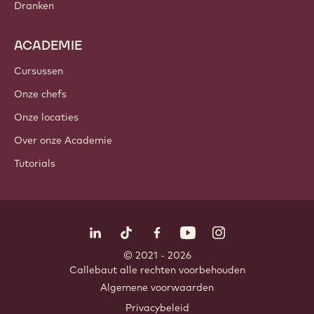
Dranken
ACADEMIE
Cursussen
Onze chefs
Onze locaties
Over onze Academie
Tutorials
Volg ons
LinkedIn
TikTok
Opens in a new window.
Opens in a new window.
Facebook
YouTube
Opens in a new window
Instagram
Opens in a new w
Opens in
© 2021 - 2026
Callebaut
.
alle rechten voorbehouden
Footer
Algemene voorwaarden
-
Privacybeleid