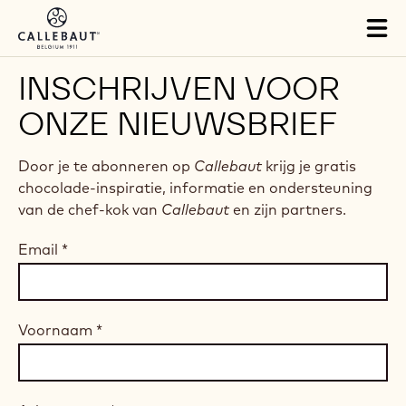
Skip to main content
Tog
mai
nav
INSCHRIJVEN VOOR
ONZE NIEUWSBRIEF
Door je te abonneren op
Callebaut
krijg je gratis
chocolade-inspiratie, informatie en ondersteuning
van de chef-kok van
Callebaut
en zijn partners.
Email
*
Voornaam
*