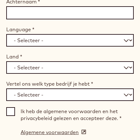
Achternaam
*
Language
*
Land
*
Vertel ons welk type bedrijf je hebt
*
Ik heb de algemene voorwaarden en het
privacybeleid gelezen en accepteer deze.
*
Algemene voorwaarden
(opens
in