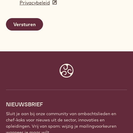
Privacybeleid
(opens
a
in
new
a
window)
new
window)
Website
info
NIEUWSBRIEF
Sluit je aan bij onze community van ambachtslieden en
chef-koks voor nieuws uit de sector, innovaties en
opleidingen. Vrij van spam: wijzig je mailingvoorkeuren
wanneer je maar wilt.