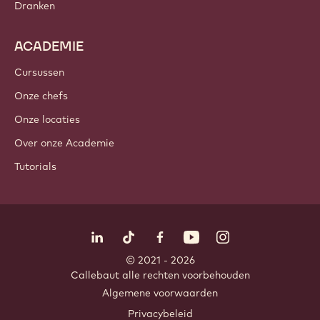
Dranken
ACADEMIE
Cursussen
Onze chefs
Onze locaties
Over onze Academie
Tutorials
Volg ons
LinkedIn
TikTok
Opens in a new window.
Opens in a new window.
Facebook
YouTube
Opens in a new window
Instagram
Opens in a new w
Opens in
© 2021 - 2026
Callebaut
.
alle rechten voorbehouden
Footer
Algemene voorwaarden
-
Privacybeleid