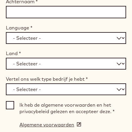
Achternaam
*
Language
*
Land
*
Vertel ons welk type bedrijf je hebt
*
Ik heb de algemene voorwaarden en het
privacybeleid gelezen en accepteer deze.
*
Algemene voorwaarden
(opens
in