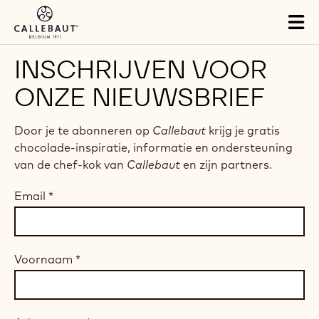
Skip to main content
Tog
mai
nav
INSCHRIJVEN VOOR
ONZE NIEUWSBRIEF
Door je te abonneren op
Callebaut
krijg je gratis
chocolade-inspiratie, informatie en ondersteuning
van de chef-kok van
Callebaut
en zijn partners.
Email
*
Voornaam
*