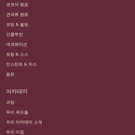
코코아 원료
견과류 원료
코팅 & 필링
인클루전
데코레이션
토핑 & 소스
인스턴트 & 믹스
음료
아카데미
과정
우리 셰프들
우리 아카데미 소개
우리 지점