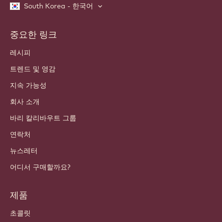
South Korea - 한국어
중요한 링크
Footer
Callebaut
레시피
트렌드 및 영감
지속 가능성
회사 소개
바리 칼리바우트 그룹
연락처
뉴스레터
어디서 구매할까요?
제품
초콜릿