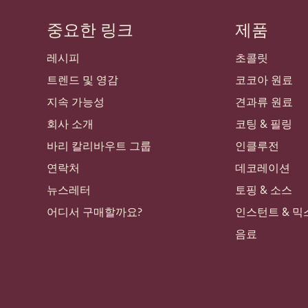
중요한 링크
제품
Footer
Callebaut
레시피
초콜릿
트렌드 및 영감
코코아 원료
지속 가능성
견과류 원료
회사 소개
코팅 & 필링
바리 칼리바우트 그룹
인클루전
연락처
데코레이션
뉴스레터
토핑 & 소스
어디서 구매할까요?
인스턴트 & 믹
음료