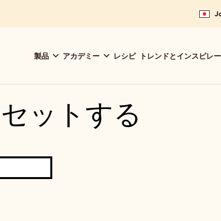
J
Main
製品
アカデミー
レシピ
トレンドとインスピレー
navigation
Callebaut
リセットする