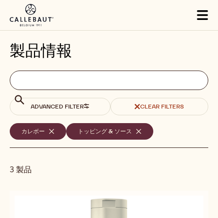
Skip to main content
Tog
mai
nav
製品情報
Filters
Filters:
検
索
search
検
ADVANCED FILTER
CLEAR FILTERS
索
選
カレボー
-
トッピング & ソース
-
REMOVE
REMOVE
択
FILTER
FILTER
さ
3 製品
れ
た
Results
検
索