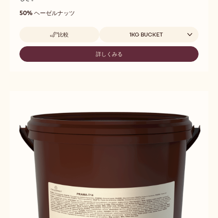
50%
ヘーゼルナッツ
取扱サイズ
比較
1KG BUCKET
-
FINE
HAZELNUT
詳しくみる
-
PRALINE
FINE
HAZELNUT
PRALINE