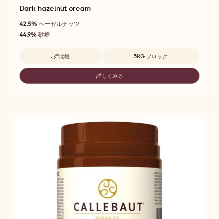
Dark hazelnut cream
42.5%
ヘーゼルナッツ
44.9%
砂糖
取扱サイズ
比較
5KG ブロック
-
DARK
HAZELNUT
詳しくみる
-
CREAM
DARK
HAZELNUT
CREAM