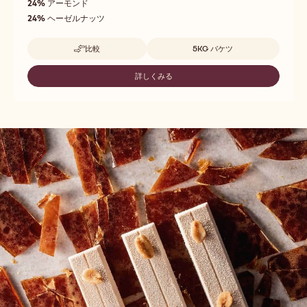
24%
アーモンド
24%
ヘーゼルナッツ
取扱サイズ
比較
5KG バケツ
-
ALMOND
&
詳しくみる
-
HAZELNUT
ALMOND
PRALINE
&
HAZELNUT
PRALINE