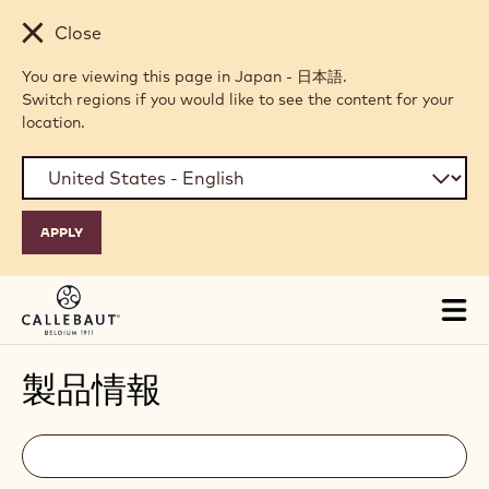
Skip to main content
Close
You are viewing this page in Japan - 日本語.
Switch regions if you would like to see the content for your
location.
Tog
mai
nav
製品情報
Filters
Filters:
検
索
search