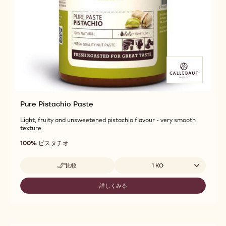
Pure Pistachio Paste
Light, fruity and unsweetened pistachio flavour - very smooth
texture.
100%
ピスタチオ
取扱サイズ
比較
1 KG
-
PURE
PISTACHIO
詳しくみる
-
PASTE
PURE
PISTACHIO
PASTE