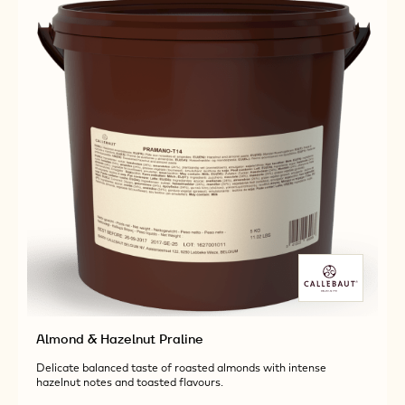
Almond & Hazelnut Praline
Delicate balanced taste of roasted almonds with intense
hazelnut notes and toasted flavours.