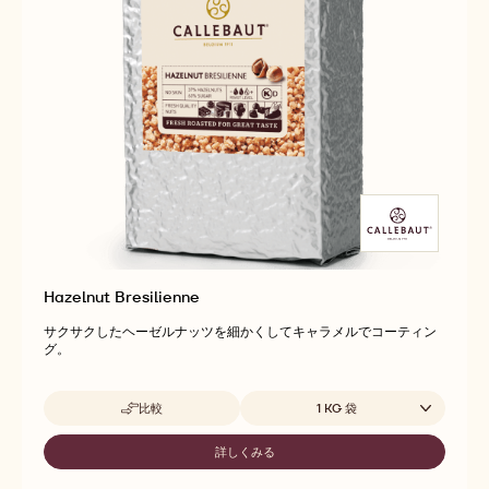
Hazelnut Bresilienne
サクサクしたヘーゼルナッツを細かくしてキャラメルでコーティン
グ。
取扱サイズ
比較
1 KG 袋
-
HAZELNUT
BRESILIENNE
詳しくみる
-
HAZELNUT