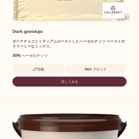
Dark gianduja
ダークチョコとミディアムローストしたヘーゼルナッツ ペーストの
クリーミーなミックス。
30%
ヘーゼルナッツ
取扱サイズ
比較
5KG ブロック
-
DARK
GIANDUJA
詳しくみる
-
DARK
GIANDUJA