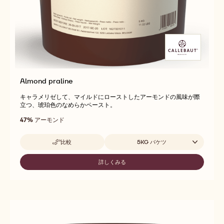
Almond praline
キャラメリゼして、マイルドにローストしたアーモンドの風味が際
立つ、琥珀色のなめらかペースト。
47%
アーモンド
取扱サイズ
比較
5KG バケツ
-
ALMOND
PRALINE
詳しくみる
-
ALMOND
PRALINE