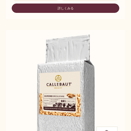
CREME
DELL'
詳しくみる
-
ARTIGIANO
CREME
NOCCIOLA
DELL'
ARTIGIANO
NOCCIOLA