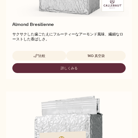
Almond Bresilienne
サクサクした歯ごたえにフルーティーなアーモンド風味、繊細なロ
ーストした香ばしさ。
取扱サイズ
比較
1KG 真空袋
-
ALMOND
BRESILIENNE
詳しくみる
-
ALMOND
BRESILIENNE