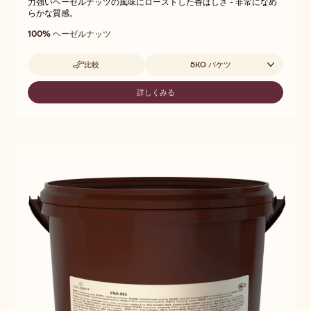
力強いヘーゼルナッツの風味にローストした香ばしさ - 非常になめ
らかな質感。
100%
ヘーゼルナッツ
取扱サイズ
比較
5KG バケツ
-
PURE
ROASTED
詳しくみる
-
HAZELNUT
PURE
PASTE
ROASTED
HAZELNUT
PASTE