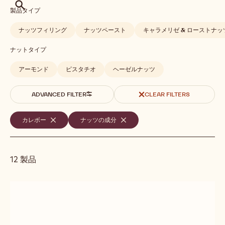
検
製品タイプ
索
ナッツフィリング
ナッツペースト
キャラメリゼ & ローストナッ
ナットタイプ
アーモンド
ピスタチオ
ヘーゼルナッツ
ADVANCED FILTER
CLEAR FILTERS
選
カレボー
-
ナッツの成分
-
REMOVE
REMOVE
択
FILTER
FILTER
さ
12 製品
れ
た
Results
検
索
条