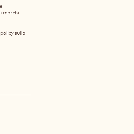
te
ei marchi
policy sulla