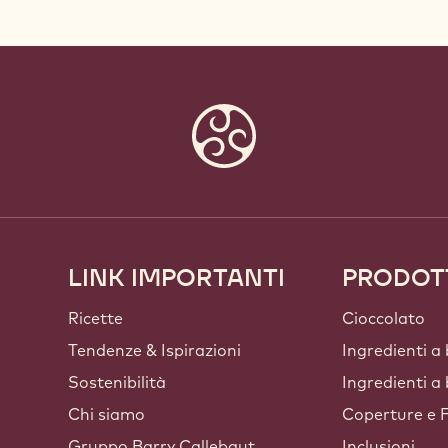
LINK IMPORTANTI
PRODOT
Footer
Callebaut
Ricette
Cioccolato
Tendenze & Ispirazioni
Ingredienti a
Sostenibilità
Ingredienti a
Chi siamo
Coperture e F
Gruppo Barry Callebaut
Inclusioni