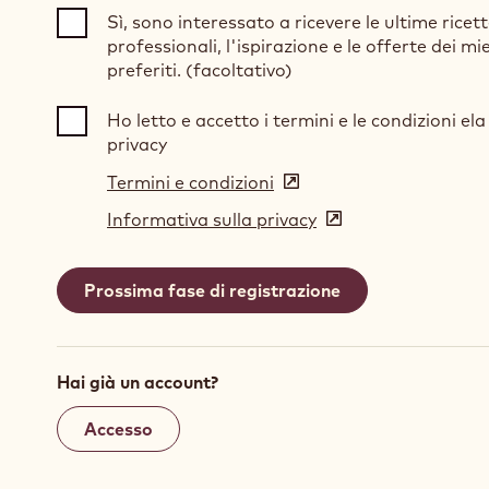
Sì, sono interessato a ricevere le ultime ricet
professionali, l'ispirazione e le offerte dei mi
preferiti. (facoltativo)
Ho letto e accetto i termini e le condizioni ela 
privacy
Termini e condizioni
(opens
in
Informativa sulla privacy
(opens
a
in
new
a
window)
new
window)
Hai già un account?
Accesso