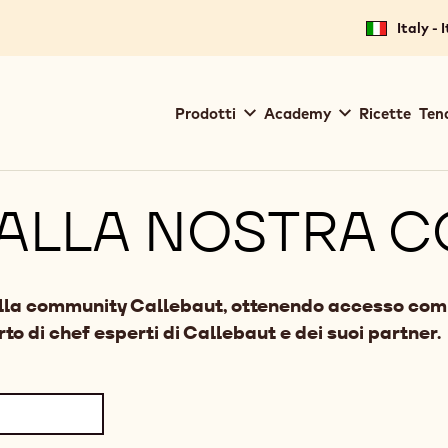
Italy - 
Main
Prodotti
Academy
Ricette
Ten
navigation
Callebaut
 ALLA NOSTRA 
ella community Callebaut, ottenendo accesso compl
to di chef esperti di Callebaut e dei suoi partner.