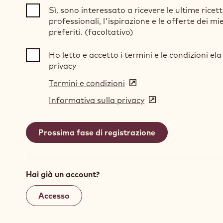
Sì, sono interessato a ricevere le ultime ricet
professionali, l'ispirazione e le offerte dei mi
preferiti. (facoltativo)
Ho letto e accetto i termini e le condizioni ela 
privacy
Termini e condizioni
(opens
in
Informativa sulla privacy
(opens
a
in
new
a
window)
new
window)
Hai già un account?
Accesso