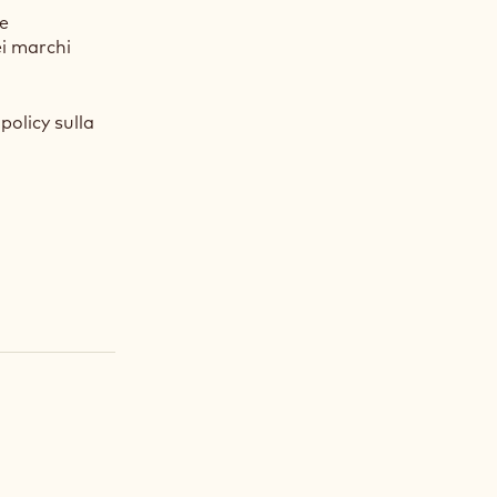
te
ei marchi
policy sulla