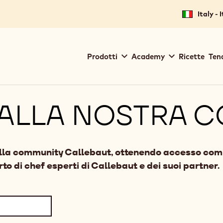
Italy - 
Main
Prodotti
Academy
Ricette
Ten
navigation
Callebaut
 ALLA NOSTRA 
ella community Callebaut, ottenendo accesso compl
to di chef esperti di Callebaut e dei suoi partner.