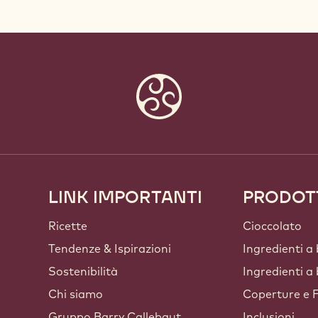
LINK IMPORTANTI
PRODOT
Footer
Callebaut
Ricette
Cioccolato
Tendenze & Ispirazioni
Ingredienti a
Sostenibilità
Ingredienti a
Chi siamo
Coperture e F
Gruppo Barry Callebaut
Inclusioni