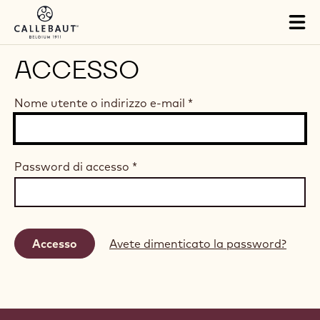
Skip to main content
Tog
mai
nav
ACCESSO
Nome utente o indirizzo e-mail
*
Password di accesso
*
Avete dimenticato la password?