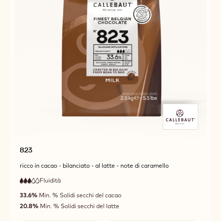
823
ricco in cacao - bilanciato - al latte - note di caramello
Fluidità
:
3
3
fluidità
out
33.6%
Min. % Solidi secchi del cacao
media
of
20.8%
Min. % Solidi secchi del latte
5