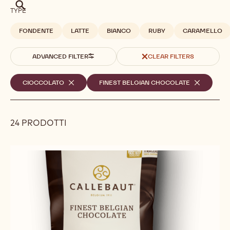
Cerca
TYPE
FONDENTE
LATTE
BIANCO
RUBY
CARAMELLO
ADVANCED FILTER
CLEAR FILTERS
Filtri
CIOCCOLATO
-
FINEST BELGIAN CHOCOLATE
-
REMOVE
REMOVE
selezionati
FILTER
FILTER
24 PRODOTTI
Results