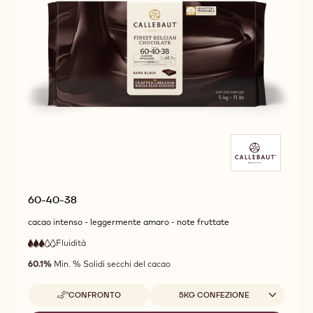
60-40-38
cacao intenso - leggermente amaro - note fruttate
Fluidità
:
3
3
fluidità
out
60.1%
Min. % Solidi secchi del cacao
media
of
5
Dimensioni disponibili
CONFRONTO
5KG CONFEZIONE
-
60-