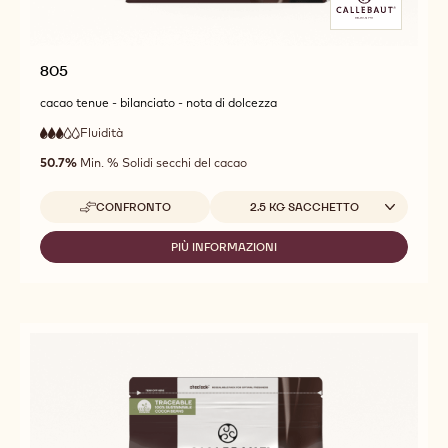
805
cacao tenue - bilanciato - nota di dolcezza
Fluidità
:
3
3
fluidità
out
50.7%
Min. % Solidi secchi del cacao
media
of
5
Dimensioni disponibili
CONFRONTO
2.5 KG SACCHETTO
-
805
PIÙ INFORMAZIONI
-
805