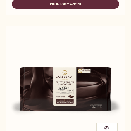
40-
PIÙ INFORMAZIONI
-
38
60-
40-
38