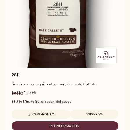
2811
ricco in cacao - equilibrato - morbido - note fruttate
Fluidità
:
4
4
alta
out
55.7%
Min. % Solidi secchi del cacao
fluidità
of
5
Dimensioni disponibili
CONFRONTO
10KG BAG
-
2811
PIÙ INFORMAZIONI
-