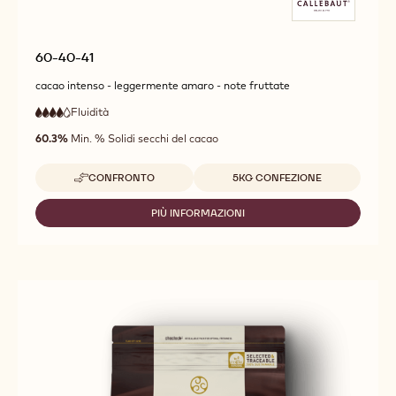
60-40-41
cacao intenso - leggermente amaro - note fruttate
Fluidità
:
4
4
alta
out
60.3%
Min. % Solidi secchi del cacao
fluidità
of
5
Dimensioni disponibili
CONFRONTO
5KG CONFEZIONE
-
60-
40-
PIÙ INFORMAZIONI
-
41
60-
40-
41