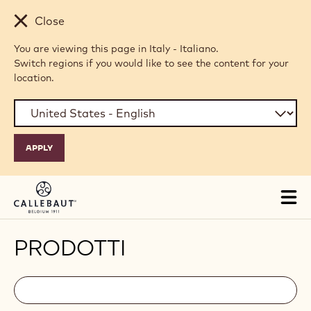
Skip to main content
Close
You are viewing this page in Italy - Italiano.
Switch regions if you would like to see the content for your
location.
Tog
mai
nav
PRODOTTI
Filters
Filters:
Cerca
search