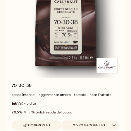
70-30-38
cacao intenso - leggermente amaro - tostato - note fruttate
Fluidità
:
2
2
bassa
out
70.5%
Min. % Solidi secchi del cacao
fluidità
of
5
Dimensioni disponibili
CONFRONTO
2.5 KG SACCHETTO
-