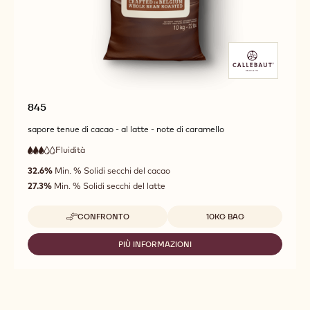
845
sapore tenue di cacao - al latte - note di caramello
Fluidità
:
3
3
fluidità
out
32.6%
Min. % Solidi secchi del cacao
media
of
27.3%
Min. % Solidi secchi del latte
5
Dimensioni disponibili
CONFRONTO
10KG BAG
-
845
PIÙ INFORMAZIONI
-
845