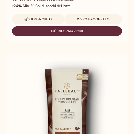
of
19.4%
Min. % Solidi secchi del latte
5
Dimensioni disponibili
CONFRONTO
2.5 KG SACCHETTO
-
POWER
41
PIÙ INFORMAZIONI
-
POWER
41