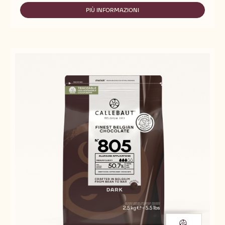
70-
30-
PIÙ INFORMAZIONI
-
38
70-
30-
38