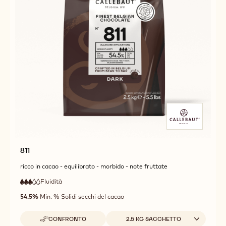
811
ricco in cacao - equilibrato - morbido - note fruttate
Fluidità
:
3
3
fluidità
out
54.5%
Min. % Solidi secchi del cacao
media
of
5
Dimensioni disponibili
CONFRONTO
2.5 KG SACCHETTO
-