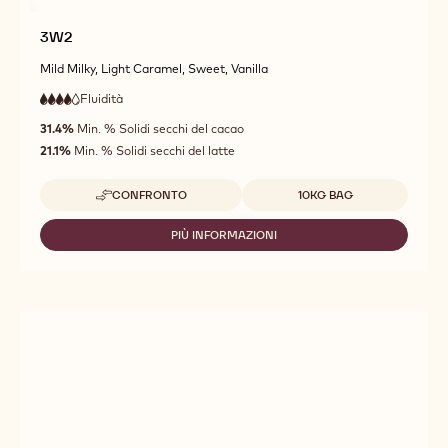
3W2
Mild Milky, Light Caramel, Sweet, Vanilla
Fluidità
:
4
4
alta
out
31.4%
Min. % Solidi secchi del cacao
fluidità
of
21.1%
Min. % Solidi secchi del latte
5
Dimensioni disponibili
CONFRONTO
10KG BAG
-
3W2
PIÙ INFORMAZIONI
-
3W2