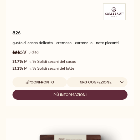
826
gusto di cacao delicato - cremoso - caramello - note piccanti
Fluidità
:
3
3
fluidità
out
31.7%
Min. % Solidi secchi del cacao
media
of
21.2%
Min. % Solidi secchi del latte
5
Dimensioni disponibili
CONFRONTO
5KG CONFEZIONE
-
826
PIÙ INFORMAZIONI
-
826