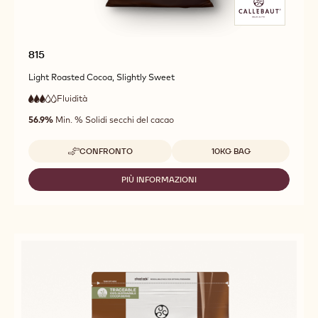
815
Light Roasted Cocoa, Slightly Sweet
Fluidità
:
3
3
fluidità
out
56.9%
Min. % Solidi secchi del cacao
media
of
5
Dimensioni disponibili
CONFRONTO
10KG BAG
-
815
PIÙ INFORMAZIONI
-
815