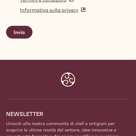
in
Informativa sulla privacy
(opens
a
in
new
a
window)
new
window)
Website
info
NEWSLETTER
Unisciti alla nostra community di chef e artigiani per
scoprire le ultime novità del settore, idee innovative e