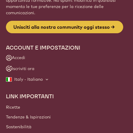
opportunità formative. No spam: modifica in qualsiasi
momento le tue preferenze per la ricezione delle
comunicazioni.
Unisciti alla nostra community oggi stesso
ACCOUNT E IMPOSTAZIONI
Accedi
Iscriviti ora
Italy - Italiano
LINK IMPORTANTI
Footer
Callebaut
Ricette
Tendenze & Ispirazioni
Sostenibilità