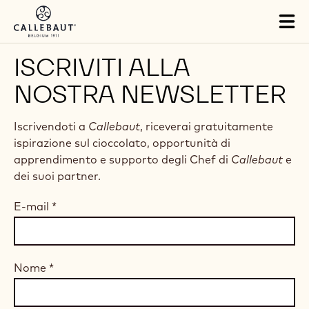
Skip to main content
Tog
mai
nav
ISCRIVITI ALLA
NOSTRA NEWSLETTER
Iscrivendoti a
Callebaut
, riceverai gratuitamente
ispirazione sul cioccolato, opportunità di
apprendimento e supporto degli Chef di
Callebaut
e
dei suoi partner.
E-mail
*
Nome
*