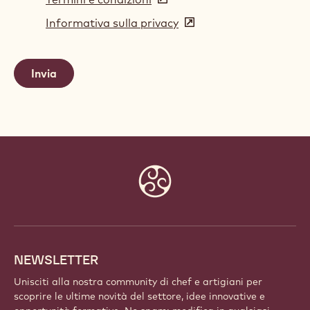
in
Informativa sulla privacy
(opens
a
in
new
a
window)
new
window)
Website
info
NEWSLETTER
Unisciti alla nostra community di chef e artigiani per
scoprire le ultime novità del settore, idee innovative e