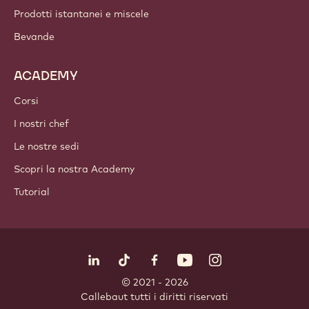
Prodotti istantanei e miscele
Bevande
ACADEMY
Corsi
I nostri chef
Le nostre sedi
Scopri la nostra Academy
Tutorial
Seguici
LinkedIn
TikTok
Opens in a new window.
Opens in a new window.
Facebook
YouTube
Opens in a new window
Instagram
Opens in a new w
Opens in
© 2021 - 2026
Callebaut
.
tutti i diritti riservati