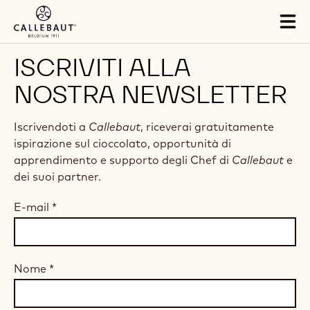
Skip to main content
Tog
mai
nav
ISCRIVITI ALLA
NOSTRA NEWSLETTER
Iscrivendoti a
Callebaut
, riceverai gratuitamente
ispirazione sul cioccolato, opportunità di
apprendimento e supporto degli Chef di
Callebaut
e
dei suoi partner.
E-mail
*
Nome
*