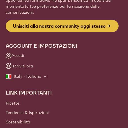
opportunità formative. No spam: modifica in qualsiasi
momento le tue preferenze per la ricezione delle
comunicazioni.
Unisciti alla nostra community oggi stesso
ACCOUNT E IMPOSTAZIONI
Accedi
Iscriviti ora
Italy - Italiano
LINK IMPORTANTI
Footer
Callebaut
Ricette
Tendenze & Ispirazioni
Sostenibilità