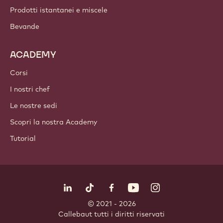
Prodotti istantanei e miscele
Bevande
ACADEMY
Corsi
I nostri chef
Le nostre sedi
Scopri la nostra Academy
Tutorial
Seguici
LinkedIn
TikTok
Opens in a new window.
Opens in a new window.
Facebook
YouTube
Opens in a new window
Instagram
Opens in a new w
Opens in
© 2021 - 2026
Callebaut
.
tutti i diritti riservati