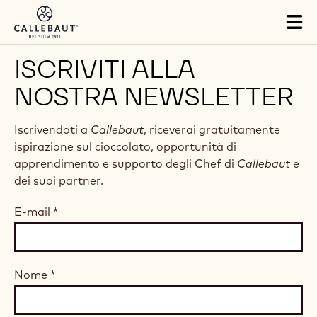
Skip to main content
Tog
mai
nav
ISCRIVITI ALLA
NOSTRA NEWSLETTER
Iscrivendoti a
Callebaut
, riceverai gratuitamente
ispirazione sul cioccolato, opportunità di
apprendimento e supporto degli Chef di
Callebaut
e
dei suoi partner.
E-mail
*
Nome
*