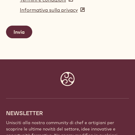
in
Informativa sulla privacy
(opens
a
in
new
a
window)
new
window)
Website
info
NEWSLETTER
Unisciti alla nostra community di chef e artigiani per
scoprire le ultime novità del settore, idee innovative e