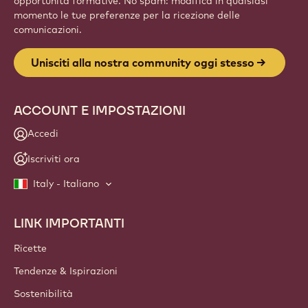
opportunità formative. No spam: modifica in qualsiasi
momento le tue preferenze per la ricezione delle
comunicazioni.
Unisciti alla nostra community oggi stesso
ACCOUNT E IMPOSTAZIONI
Accedi
Iscriviti ora
Italy - Italiano
LINK IMPORTANTI
Footer
Callebaut
Ricette
Tendenze & Ispirazioni
Sostenibilità