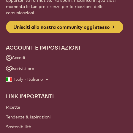
opportunità formative. No spam: modifica in qualsiasi
momento le tue preferenze per la ricezione delle
comunicazioni.
Unisciti alla nostra community oggi stesso
ACCOUNT E IMPOSTAZIONI
Accedi
Iscriviti ora
Italy - Italiano
LINK IMPORTANTI
Footer
Callebaut
Ricette
Tendenze & Ispirazioni
Sostenibilità