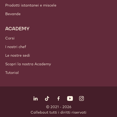
Prodotti istantanei e miscele
Bevande
ACADEMY
Corsi
I nostri chef
Le nostre sedi
Scopri la nostra Academy
Tutorial
Seguici
LinkedIn
TikTok
Opens in a new window.
Opens in a new window.
Facebook
YouTube
Opens in a new window
Instagram
Opens in a new w
Opens in
© 2021 - 2026
Callebaut
.
tutti i diritti riservati