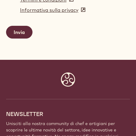
in
Informativa sulla privacy
(opens
a
in
new
a
window)
new
window)
Website
info
NEWSLETTER
Unisciti alla nostra community di chef e artigiani per
scoprire le ultime novità del settore, idee innovative e