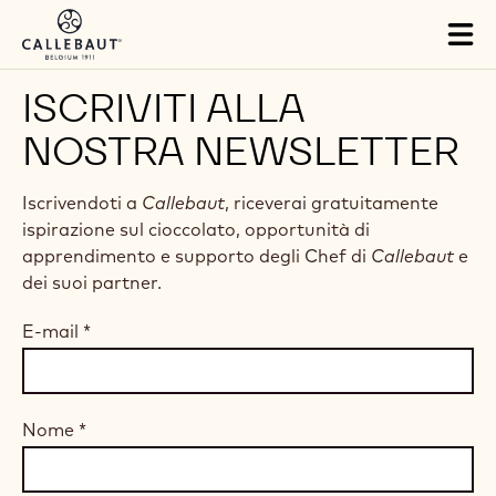
Skip to main content
Tog
mai
nav
ISCRIVITI ALLA
NOSTRA NEWSLETTER
Iscrivendoti a
Callebaut
, riceverai gratuitamente
ispirazione sul cioccolato, opportunità di
apprendimento e supporto degli Chef di
Callebaut
e
dei suoi partner.
E-mail
*
Nome
*