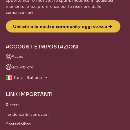
opportunità formative. No spam: modifica in qualsiasi
momento le tue preferenze per la ricezione delle
comunicazioni.
Unisciti alla nostra community oggi stesso
ACCOUNT E IMPOSTAZIONI
Accedi
Iscriviti ora
Italy - Italiano
LINK IMPORTANTI
Footer
Callebaut
Ricette
Tendenze & Ispirazioni
Sostenibilità