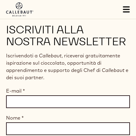
Skip to main content
Tog
mai
nav
ISCRIVITI ALLA
NOSTRA NEWSLETTER
Iscrivendoti a
Callebaut
, riceverai gratuitamente
ispirazione sul cioccolato, opportunità di
apprendimento e supporto degli Chef di
Callebaut
e
dei suoi partner.
E-mail
*
Nome
*