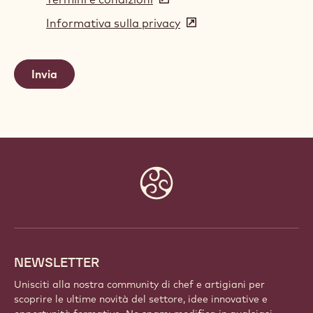
in
Informativa sulla privacy
(opens
a
in
new
a
window)
new
window)
Website
info
NEWSLETTER
Unisciti alla nostra community di chef e artigiani per
scoprire le ultime novità del settore, idee innovative e