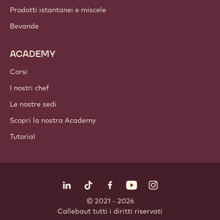
Prodotti istantanei e miscele
Bevande
ACADEMY
Corsi
I nostri chef
Le nostre sedi
Scopri la nostra Academy
Tutorial
Seguici
LinkedIn
TikTok
Opens in a new window.
Opens in a new window.
Facebook
YouTube
Opens in a new window
Instagram
Opens in a new w
Opens in
© 2021 - 2026
Callebaut
.
tutti i diritti riservati