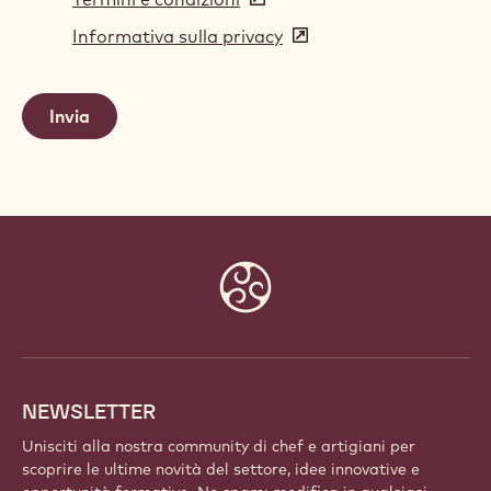
in
Informativa sulla privacy
(opens
a
in
new
a
window)
new
window)
Website
info
NEWSLETTER
Unisciti alla nostra community di chef e artigiani per
scoprire le ultime novità del settore, idee innovative e