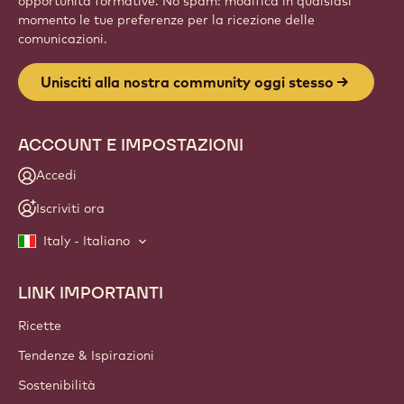
opportunità formative. No spam: modifica in qualsiasi
momento le tue preferenze per la ricezione delle
comunicazioni.
Unisciti alla nostra community oggi stesso
ACCOUNT E IMPOSTAZIONI
Accedi
Iscriviti ora
Italy - Italiano
LINK IMPORTANTI
Footer
Callebaut
Ricette
Tendenze & Ispirazioni
Sostenibilità