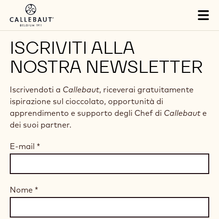
Skip to main content
Tog
mai
nav
ISCRIVITI ALLA
NOSTRA NEWSLETTER
Iscrivendoti a
Callebaut
, riceverai gratuitamente
ispirazione sul cioccolato, opportunità di
apprendimento e supporto degli Chef di
Callebaut
e
dei suoi partner.
E-mail
*
Nome
*