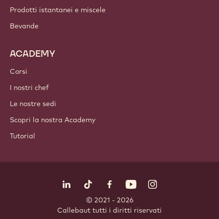
Prodotti istantanei e miscele
Bevande
ACADEMY
Corsi
I nostri chef
Le nostre sedi
Scopri la nostra Academy
Tutorial
Seguici
LinkedIn
TikTok
Opens in a new window.
Opens in a new window.
Facebook
YouTube
Opens in a new window
Instagram
Opens in a new w
Opens in
© 2021 - 2026
Callebaut
.
tutti i diritti riservati