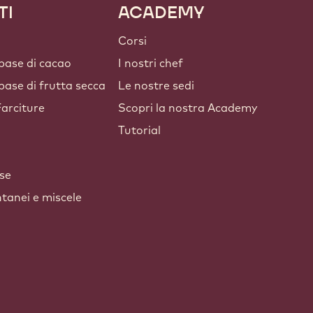
TI
ACADEMY
Corsi
 base di cacao
I nostri chef
 base di frutta secca
Le nostre sedi
arciture
Scopri la nostra Academy
Tutorial
lse
ntanei e miscele