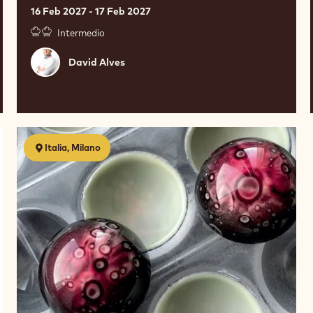
16 Feb 2027 - 17 Feb 2027
Intermedio
David
David Alves
Alves
Chocolate
Italia, Milano
from
a
different
angle