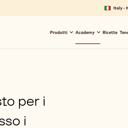
Italy - 
Main
Prodotti
Academy
Ricette
Ten
navigation
Callebaut
to per i
sso i