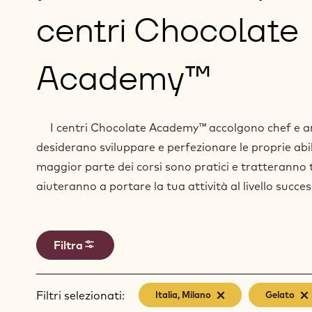
centri Chocolate
Academy™
I centri Chocolate Academy™ accolgono chef e art
desiderano sviluppare e perfezionare le proprie abil
maggior parte dei corsi sono pratici e tratteranno t
aiuteranno a portare la tua attività al livello succes
Filtra
Filtri selezionati:
Italia, Milano
-
Gelato
-
remove
rem