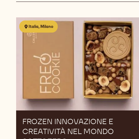
filter
filte
Results
FROZEN
Italia, Milano
Innovazione
e
creatività
nel
mondo
sottozero
FROZEN INNOVAZIONE E
CREATIVITÀ NEL MONDO