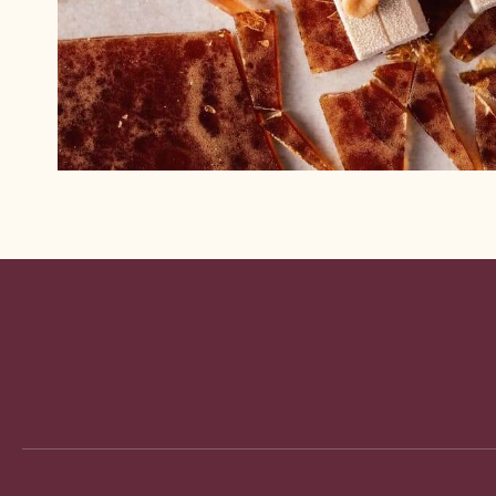
Website
info