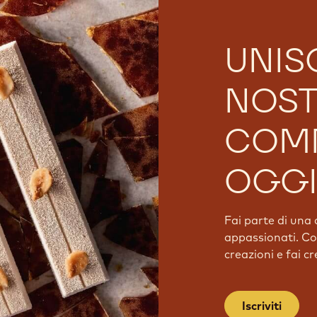
UNISC
NOS
COM
OGGI
Fai parte di una 
appassionati. Con
creazioni e fai c
Iscriviti