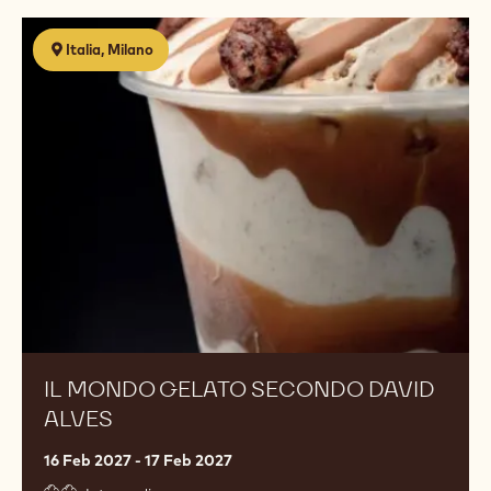
Il
Italia, Milano
mondo
gelato
secondo
David
Alves
IL MONDO GELATO SECONDO DAVID
ALVES
16 Feb 2027 - 17 Feb 2027