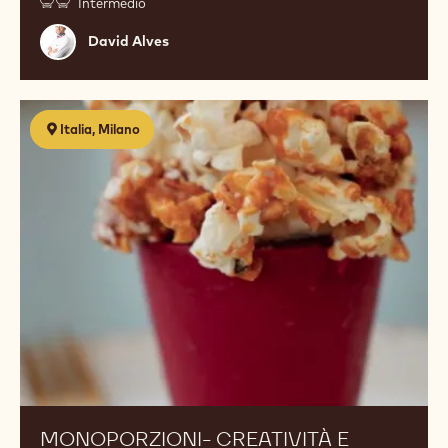
Intermedio
David
David Alves
Alves
MONOPORZIONI-
Italia, Milano
creatività
e
metodo
MONOPORZIONI- CREATIVITÀ E