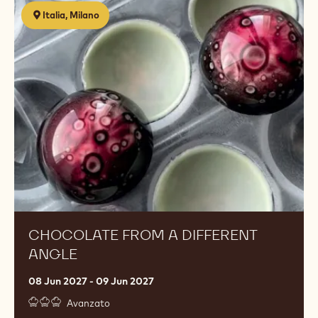
Chocolate
Italia, Milano
from
a
different
angle
CHOCOLATE FROM A DIFFERENT
ANGLE
08 Jun 2027 - 09 Jun 2027
Avanzato