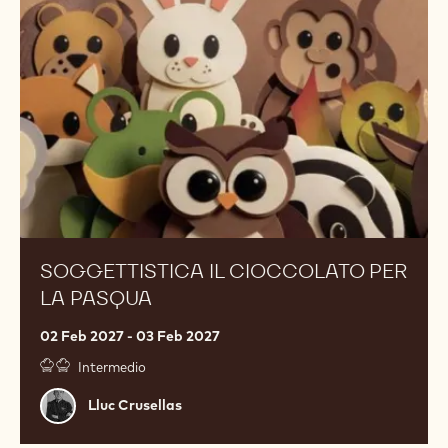
per
la
Pasqua
SOGGETTISTICA IL CIOCCOLATO PER
LA PASQUA
02 Feb 2027 - 03 Feb 2027
Intermedio
Lluc
Lluc Crusellas
Crusellas