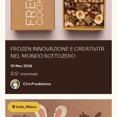
sottozero
FROZEN INNOVAZIONE E CREATIVITÀ
NEL MONDO SOTTOZERO
10 Nov 2026
Intermedio
Ciro
Ciro Fraddanno
Fraddanno
SOGGETTISTICA
Italia, Milano
il
cioccolato