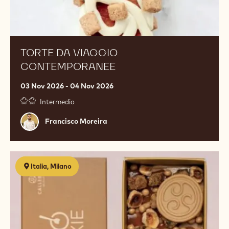
TORTE DA VIAGGIO
CONTEMPORANEE
03 Nov 2026 - 04 Nov 2026
Intermedio
Francisco
Francisco Moreira
Moreira
FROZEN
Italia, Milano
Innovazione
e
creatività
nel
mondo