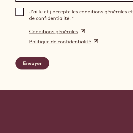
J'ai lu et j'accepte les conditions générales et
de confidentialité.
*
Conditions générales
(opens
in
Politique de confidentialité
(opens
a
in
new
a
window)
new
window)
Website
info