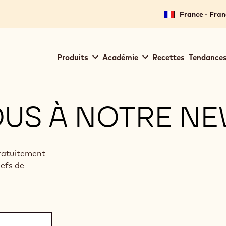
France - Fran
Main
Produits
Académie
Recettes
Tendances
navigation
Callebaut
OUS À NOTRE N
gratuitement
hefs de