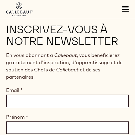
Skip to main content
Tog
mai
nav
INSCRIVEZ-VOUS À
NOTRE NEWSLETTER
En vous abonnant à
Callebaut
, vous bénéficierez
gratuitement d'inspiration, d'apprentissage et de
soutien des Chefs de
Callebaut
et de ses
partenaires.
Email
*
Prénom
*