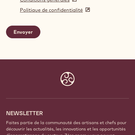
in
Politique de confidentialité
(opens
a
in
new
a
window)
new
window)
Website
info
NEWSLETTER
Faites partie de la communauté des artisans et chefs pour
découvrir les actualités, les innovations et les opportunités