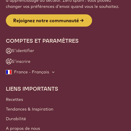
d'apprentissage du secteur. Zéro spam : vous pouvez
changer vos préférences d'envoi quand vous le souhaitez.
Rejoignez notre communauté
COMPTES ET PARAMÈTRES
S'identifier
S'inscrire
France - Français
LIENS IMPORTANTS
Footer
Callebaut
Recettes
Tendances & Inspiration
Durabilité
A propos de nous