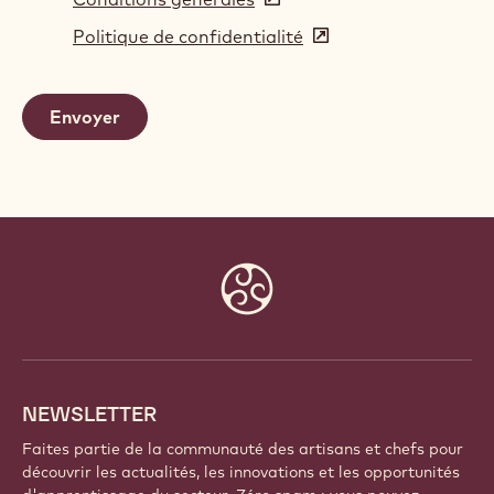
in
Politique de confidentialité
(opens
a
in
new
a
window)
new
window)
Website
info
NEWSLETTER
Faites partie de la communauté des artisans et chefs pour
découvrir les actualités, les innovations et les opportunités