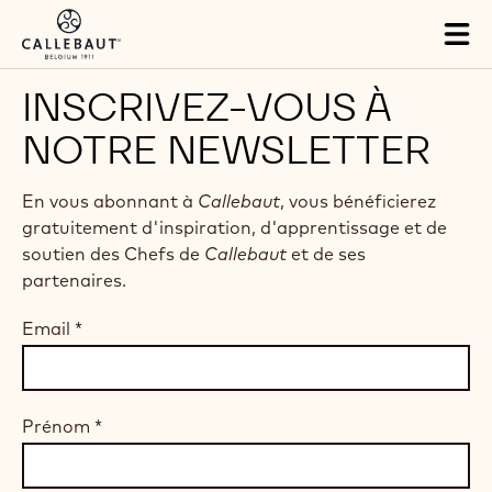
Skip to main content
Tog
mai
nav
INSCRIVEZ-VOUS À
NOTRE NEWSLETTER
En vous abonnant à
Callebaut
, vous bénéficierez
gratuitement d'inspiration, d'apprentissage et de
soutien des Chefs de
Callebaut
et de ses
partenaires.
Email
*
Prénom
*