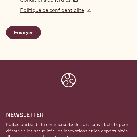
in
Politique de confidentialité
(opens
a
in
new
a
window)
new
window)
Website
info
NEWSLETTER
Faites partie de la communauté des artisans et chefs pour
découvrir les actualités, les innovations et les opportunités