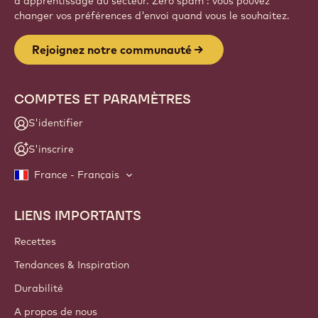
d'apprentissage du secteur. Zéro spam : vous pouvez
changer vos préférences d'envoi quand vous le souhaitez.
Rejoignez notre communauté
COMPTES ET PARAMÈTRES
S'identifier
S'inscrire
France - Français
LIENS IMPORTANTS
Footer
Callebaut
Recettes
Tendances & Inspiration
Durabilité
A propos de nous