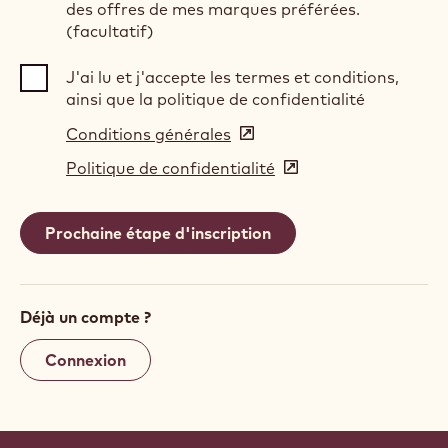
des offres de mes marques préférées.
(facultatif)
J'ai lu et j'accepte les termes et conditions,
ainsi que la politique de confidentialité
Conditions générales
(opens
in
Politique de confidentialité
(opens
a
in
new
a
window)
new
window)
Déjà un compte ?
Connexion