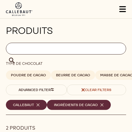
Skip to main content
Tog
mai
nav
PRODUITS
Filters
Filters:
Chercher
search
Chercher
TYPE DE CHOCOLAT
POUDRE DE CACAO
BEURRE DE CACAO
MASSE DE CACA
ADVANCED FILTER
CLEAR FILTERS
Filtres
CALLEBAUT
-
INGRÉDIENTS DE CACAO
-
REMOVE
REMOVE
sélectionnés
FILTER
FILTER
2 PRODUITS