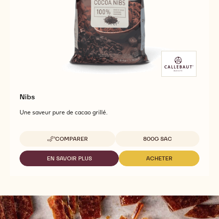
Nibs
Une saveur pure de cacao grillé.
Tailles disponibles
COMPARER
800G SAC
-
NIBS
EN SAVOIR PLUS
ACHETER
-
-
NIBS
NIBS