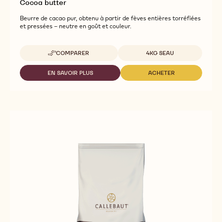
Cocoa butter
Beurre de cacao pur, obtenu à partir de fèves entières torréfiées
et pressées – neutre en goût et couleur.
Tailles disponibles
COMPARER
4KG SEAU
-
COCOA
BUTTER
EN SAVOIR PLUS
ACHETER
-
-
COCOA
COCOA
BUTTER
BUTTER