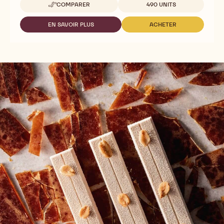
Tailles disponibles
COMPARER
490 UNITS
-
TRIANGLES
JURA
EN SAVOIR PLUS
ACHETER
-
-
POINTE
TRIANGLES
TRIANGLES
EN
JURA
JURA
CHOCOLAT
POINTE
POINTE
MARBRE
EN
EN
CHOCOLAT
CHOCOLAT
MARBRE
MARBRE