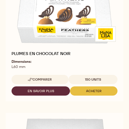
PLUMES EN CHOCOLAT NOIR
Dimensions:
L60 mm
Tailles disponibles
COMPARER
150 UNITS
-
PLUMES
EN
EN SAVOIR PLUS
ACHETER
-
-
CHOCOLAT
PLUMES
PLUMES
NOIR
EN
EN
CHOCOLAT
CHOCOLAT
NOIR
NOIR