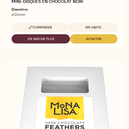
MINI-DISQUES EN CHOCOLAT NOIR
Diamètre:
⌀50mm
Tailles disponibles
COMPARER
195 UNITS
-
MINI-
DISQUES
EN SAVOIR PLUS
ACHETER
-
-
EN
MINI-
MINI-
CHOCOLAT
DISQUES
DISQUES
NOIR
EN
EN
CHOCOLAT
CHOCOLAT
NOIR
NOIR