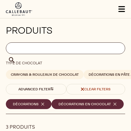
Skip to main content
Tog
mai
nav
PRODUITS
Filters
Filters:
Chercher
search
Chercher
TYPE DE CHOCOLAT
CRAYONS & ROULEAUX DE CHOCOLAT
DÉCORATIONS EN PÂTE 
ADVANCED FILTER
CLEAR FILTERS
Filtres
DÉCORATIONS
-
DÉCORATIONS EN CHOCOLAT
-
REMOVE
REMOVE
sélectionnés
FILTER
FILTER
3 PRODUITS