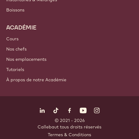
Boissons
ACADÉMIE
Cours
Nos chefs
Nos emplacements
Tutoriels
À propos de notre Académie
Suivez-nous
LinkedIn
TikTok
Opens in a new window.
Opens in a new window.
Facebook
YouTube
Opens in a new window
Instagram
Opens in a new w
Opens in
© 2021 - 2026
Callebaut
.
tous droits réservés
Footer
Termes & Conditions