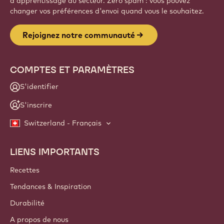
d'apprentissage du secteur. Zéro spam : vous pouvez
changer vos préférences d'envoi quand vous le souhaitez.
Rejoignez notre communauté
COMPTES ET PARAMÈTRES
S'identifier
S'inscrire
Switzerland - Français
LIENS IMPORTANTS
Footer
Callebaut
Recettes
Tendances & Inspiration
Durabilité
A propos de nous