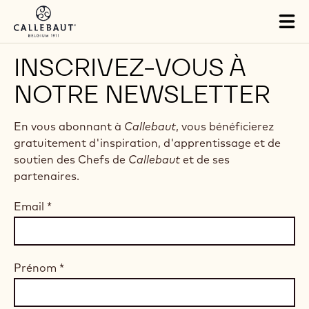
Skip to main content
Tog
mai
nav
INSCRIVEZ-VOUS À
NOTRE NEWSLETTER
En vous abonnant à
Callebaut
, vous bénéficierez
gratuitement d'inspiration, d'apprentissage et de
soutien des Chefs de
Callebaut
et de ses
partenaires.
Email
*
Prénom
*