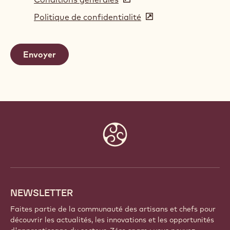
in
Politique de confidentialité
(opens
a
in
new
a
window)
new
window)
Website
info
NEWSLETTER
Faites partie de la communauté des artisans et chefs pour
découvrir les actualités, les innovations et les opportunités