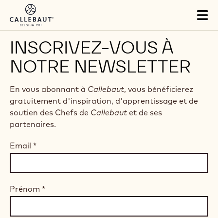
Skip to main content
Tog
mai
nav
INSCRIVEZ-VOUS À
NOTRE NEWSLETTER
En vous abonnant à
Callebaut
, vous bénéficierez
gratuitement d'inspiration, d'apprentissage et de
soutien des Chefs de
Callebaut
et de ses
partenaires.
Email
*
Prénom
*