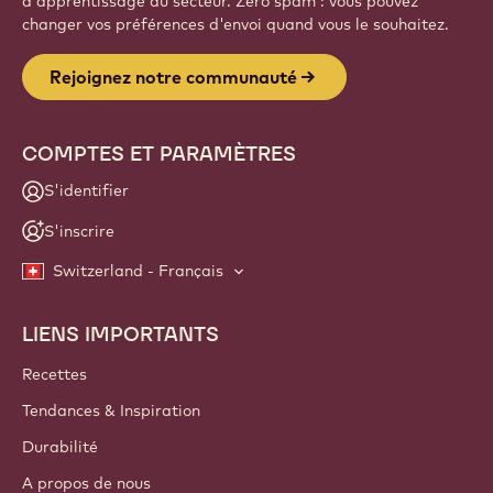
d'apprentissage du secteur. Zéro spam : vous pouvez
changer vos préférences d'envoi quand vous le souhaitez.
Rejoignez notre communauté
COMPTES ET PARAMÈTRES
S'identifier
S'inscrire
Switzerland - Français
LIENS IMPORTANTS
Footer
Callebaut
Recettes
Tendances & Inspiration
Durabilité
A propos de nous