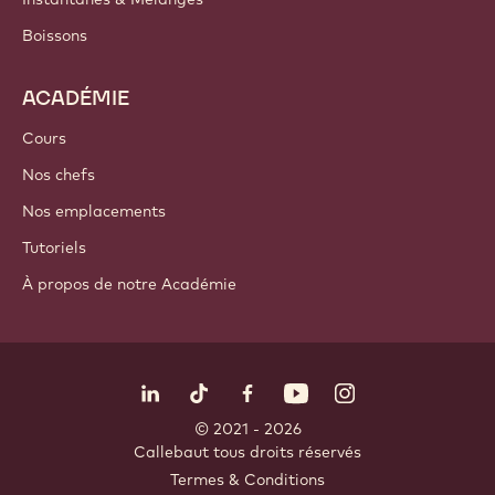
Boissons
ACADÉMIE
Cours
Nos chefs
Nos emplacements
Tutoriels
À propos de notre Académie
Suivez-nous
LinkedIn
TikTok
Opens in a new window.
Opens in a new window.
Facebook
YouTube
Opens in a new window
Instagram
Opens in a new w
Opens in
© 2021 - 2026
Callebaut
.
tous droits réservés
Footer
Termes & Conditions