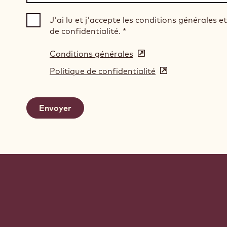
J'ai lu et j'accepte les conditions générales et
de confidentialité.
*
Conditions générales
(opens
in
Politique de confidentialité
(opens
a
in
new
a
window)
new
window)
Website
info