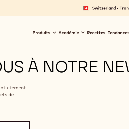
Switzerland - Fran
Main
Produits
Académie
Recettes
Tendances
navigation
Callebaut
OUS À NOTRE N
gratuitement
hefs de