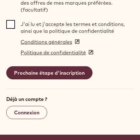
des offres de mes marques préférées.
(facultatif)
J'ai lu et j'accepte les termes et conditions,
ainsi que la politique de confidentialité
Conditions générales
(opens
in
Politique de confidentialité
(opens
a
in
new
a
window)
new
window)
Déjà un compte ?
Connexion