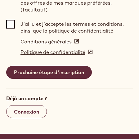
des offres de mes marques préférées.
(facultatif)
J'ai lu et j'accepte les termes et conditions,
ainsi que la politique de confidentialité
Conditions générales
(opens
in
Politique de confidentialité
(opens
a
in
new
a
window)
new
window)
Déjà un compte ?
Connexion