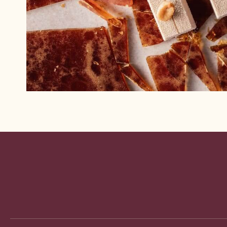
Website
info