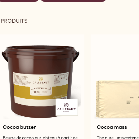
REMOVE
REMOVE
électionnés
FILTER
FILTER
 PRODUITS
Results
Cocoa butter
Cocoa mass
Beurre de cacao pur, obtenu à partir de
The pure, unsweetene