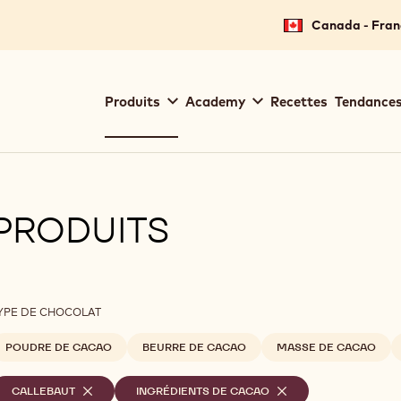
Canada - Fran
Main
Produits
Academy
Recettes
Tendances
navigation
Callebaut
PRODUITS
ilters
YPE DE CHOCOLAT
POUDRE DE CACAO
BEURRE DE CACAO
MASSE DE CACAO
iltres
CALLEBAUT
-
INGRÉDIENTS DE CACAO
-