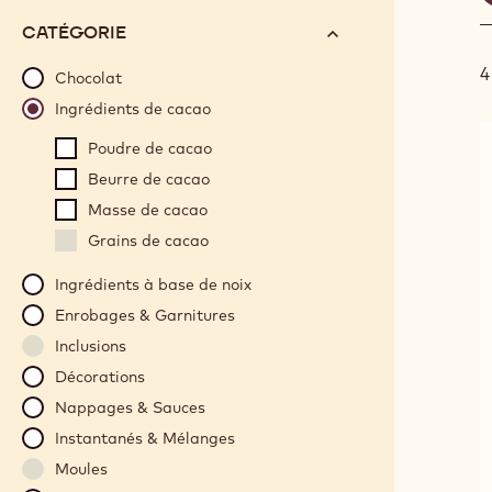
s
options
N°
CATÉGORIE
will
4
automatically
Chocolat
update
Ingrédients de cacao
as
Poudre de cacao
you
refine
Beurre de cacao
your
Masse de cacao
search.
Grains de cacao
Ingrédients à base de noix
Enrobages & Garnitures
Inclusions
Décorations
Nappages & Sauces
Instantanés & Mélanges
Moules