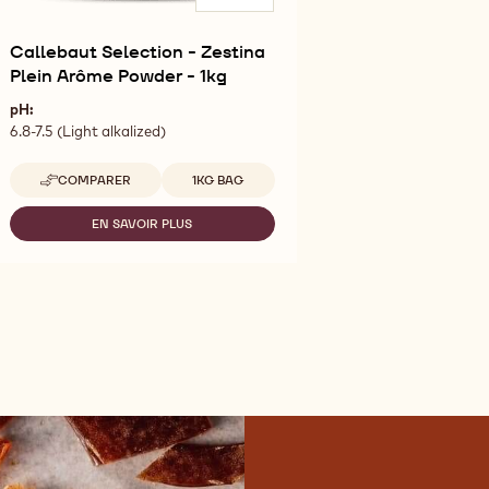
Callebaut Selection - Zestina
Plein Arôme Powder - 1kg
pH:
6.8-7.5 (Light alkalized)
Tailles disponibles
COMPARER
1KG BAG
-
CALLEBAUT
SELECTION
EN SAVOIR PLUS
-
-
CALLEBAUT
ZESTINA
SELECTION
PLEIN
-
ARÔME
ZESTINA
POWDER
PLEIN
-
ARÔME
1KG
POWDER
-
1KG