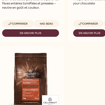
fèves entières torréfiées et pressées –
your chocolate
neutre en goût et couleur.
Tailles disponibles
T
COMPARER
4KG SEAU
COMPARER
-
-
COCOA
COCOA
BUTTER
MASS
EN SAVOIR PLUS
EN SAVOIR PLUS
-
-
COCOA
COCOA
BUTTER
MASS