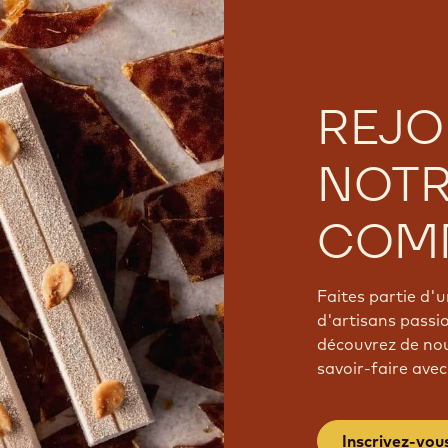
REJO
NOT
COM
Faites partie d
d'artisans passi
découvrez de nou
savoir-faire avec
Inscrivez-vou