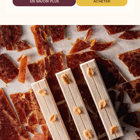
COUVERTURE
EN SAVOIR PLUS
ACHETER
-
-
-
RUBY
RUBY
RB1
COUVERTURE
COUVERTURE
-
-
-
2,5
RB1
RB1
KG
-
-
CALLETS
2,5
2,5
KG
KG
CALLETS
CALLETS