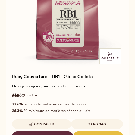
Ruby Couverture - RB1 - 2,5 kg Callets
Orange sanguine, sureau, acidulé, crémeux
Fluidité
:
3
3
fluidité
out
33.6%
% min. de matières sèches de cacao
moyenne
of
26.3%
% minimum de matières sèches du lait
5
Tailles disponibles
COMPARER
2.5KG SAC
-
RUBY