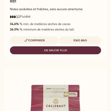
RB1
Notes acidulées et fraîches, sans aucune amertume.
Fluidité
:
3
3
fluidité
out
34.6%
% min. de matières sèches de cacao
moyenne
of
26.3%
% minimum de matières sèches du lait
5
Tailles disponibles
COMPARER
10KG BAG
-
RB1
EN SAVOIR PLUS
-
RB1