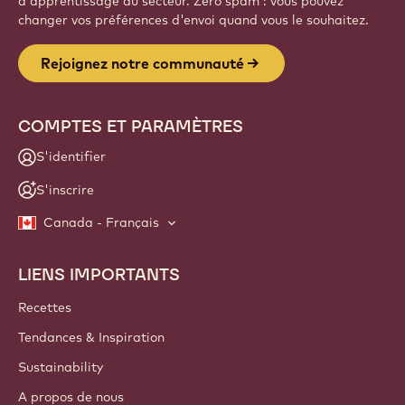
d'apprentissage du secteur. Zéro spam : vous pouvez
changer vos préférences d'envoi quand vous le souhaitez.
Rejoignez notre communauté
COMPTES ET PARAMÈTRES
S'identifier
S'inscrire
Canada - Français
LIENS IMPORTANTS
Footer
Callebaut
Recettes
Tendances & Inspiration
Sustainability
A propos de nous