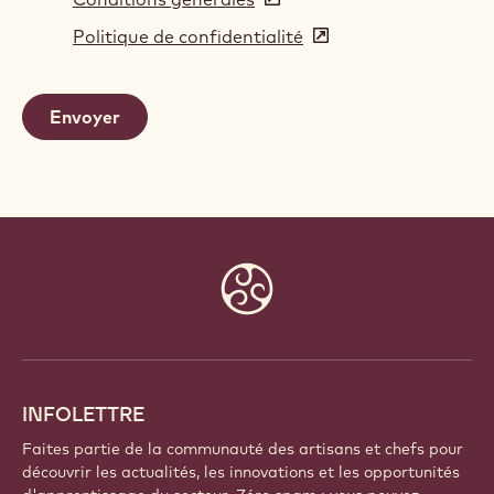
in
Politique de confidentialité
(opens
a
in
new
a
window)
new
window)
Website
info
INFOLETTRE
Faites partie de la communauté des artisans et chefs pour
découvrir les actualités, les innovations et les opportunités